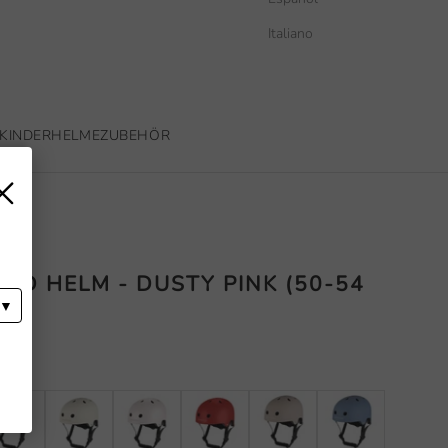
Italiano
KINDERHELME
ZUBEHÖR
×
D HELM - DUSTY PINK (50-54