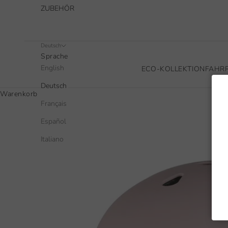
ZUBEHÖR
Deutsch
Sprache
English
ECO-KOLLEKTION
FAHR
Deutsch
Warenkorb
Français
Español
Italiano