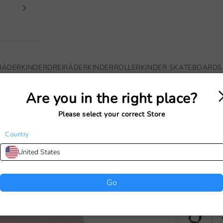
RÄDER
KINDERDREIRÄDER
KINDERROLLER
KINDER SKATEBOARDS
Are you in the right place?
Dein Warenkorb ist leer
Please select your correct Store
Country
BANWOO
United States
CM)
Angebot
€49,00
Go