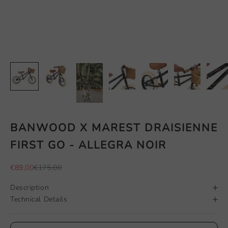
BANWOOD X MAREST DRAISIENNE
FIRST GO - ALLEGRA NOIR
Prix de vente
Prix normal
€89,00
€175,00
Description
Technical Details