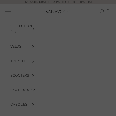
Passer au contenu
LIVRAISON GRATUITE À PARTIR DE 100 € D'ACHAT
Banwood EUR
Ouvrir la navigation
Ouvrir la
Voir l
COLLECTION
ÉCO
VÉLOS
TRICYCLE
SCOOTERS
SKATEBOARDS
CASQUES