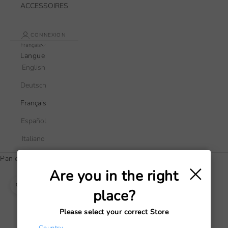
ACCESSOIRES
CONNEXION
Français
Langue
English
Deutsch
Français
Español
Italiano
Panier
×
Votre panier est vide
Are you in the right
Zoomer sur l'image
place?
Please select your correct Store