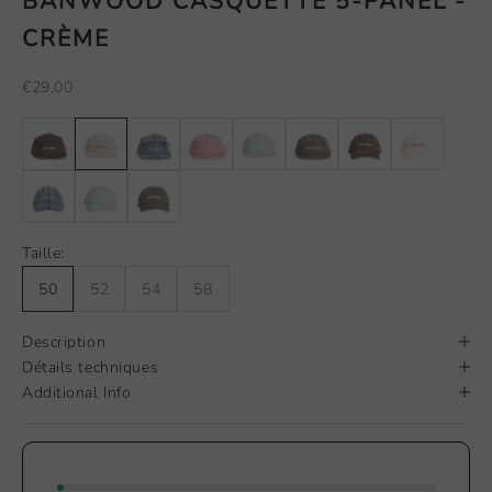
BANWOOD CASQUETTE 5-PANEL -
CRÈME
Prix de vente
€29,00
Taille:
50
52
54
58
Description
Détails techniques
Additional Info