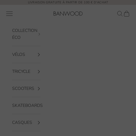
Passer au contenu
LIVRAISON GRATUITE À PARTIR DE 100 € D'ACHAT
Banwood EUR
Ouvrir la navigation
Ouvrir la
Voir l
COLLECTION
ÉCO
VÉLOS
TRICYCLE
SCOOTERS
SKATEBOARDS
CASQUES