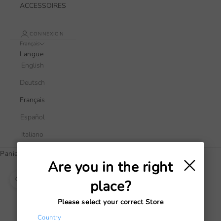
ACCESSOIRES
CONNEXION
Français
Langue
English
Deutsch
Français
Español
Italiano
×
Panier
Are you in the right
Votre panier est vide
place?
Zoomer sur l'image
Please select your correct Store
Country