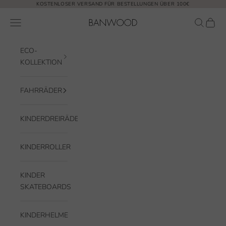
Zum Inhalt springen
KOSTENLOSER VERSAND FÜR BESTELLUNGEN ÜBER 100€
Banwood EUR
Navigationsmenü öffnen
Suche öf
Waren
ECO-
KOLLEKTION
FAHRRÄDER
KINDERDREIRÄDER
KINDERROLLER
KINDER
SKATEBOARDS
KINDERHELME