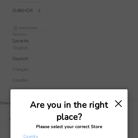
ZUBEHÖR
ANMELDEN
Deutsch
Sprache
English
Deutsch
Français
Español
Italiano
×
Are you in the right
Warenkorb
Dein Warenkorb ist leer
place?
Bild vergrößern
Please select your correct Store
Country