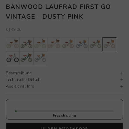
BANWOOD LAUFRAD FIRST GO
VINTAGE - DUSTY PINK
Angebot
€149,00
Beschreibung
Technische Details
Additional Info
Free shipping
IN DEN WARENKORB