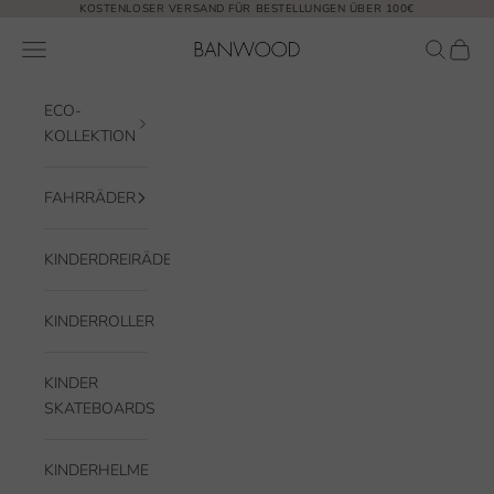
Zum Inhalt springen
KOSTENLOSER VERSAND FÜR BESTELLUNGEN ÜBER 100€
Banwood EUR
Navigationsmenü öffnen
Suche öf
Waren
ECO-
KOLLEKTION
FAHRRÄDER
KINDERDREIRÄDER
KINDERROLLER
KINDER
SKATEBOARDS
KINDERHELME