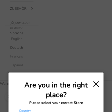
ZUBEHÖR
ANMELDEN
Deutsch
Sprache
English
Deutsch
Français
Español
Italiano
×
Are you in the right
Warenkorb
Dein Warenkorb ist leer
place?
Bild vergrößern
Please select your correct Store
Country