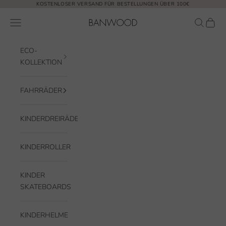
Zum Inhalt springen
KOSTENLOSER VERSAND FÜR BESTELLUNGEN ÜBER 100€
Banwood EUR
Navigationsmenü öffnen
Suche öf
Waren
ECO-
KOLLEKTION
FAHRRÄDER
KINDERDREIRÄDER
KINDERROLLER
KINDER
SKATEBOARDS
KINDERHELME