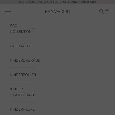
Zum Inhalt springen
KOSTENLOSER VERSAND FÜR BESTELLUNGEN ÜBER 100€
Banwood EUR
Navigationsmenü öffnen
Suche öf
Waren
ECO-
KOLLEKTION
FAHRRÄDER
KINDERDREIRÄDER
KINDERROLLER
KINDER
SKATEBOARDS
KINDERHELME