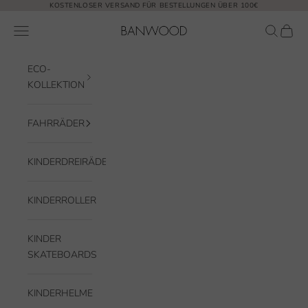
Zum Inhalt springen
KOSTENLOSER VERSAND FÜR BESTELLUNGEN ÜBER 100€
Banwood EUR
Navigationsmenü öffnen
Suche öf
Waren
ECO-
KOLLEKTION
FAHRRÄDER
KINDERDREIRÄDER
KINDERROLLER
KINDER
SKATEBOARDS
KINDERHELME