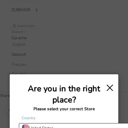
ZUBEHÖR
ANMELDEN
Deutsch
Sprache
English
Deutsch
Français
Español
×
Italiano
Are you in the right
Warenkorb
place?
Dein Warenkorb ist leer
Please select your correct Store
Bild vergrößern
Country