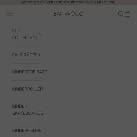
Zum Inhalt springen
KOSTENLOSER VERSAND FÜR BESTELLUNGEN ÜBER 100€
Banwood EUR
Navigationsmenü öffnen
Suche öf
Waren
ECO-
KOLLEKTION
FAHRRÄDER
KINDERDREIRÄDER
KINDERROLLER
KINDER
SKATEBOARDS
KINDERHELME