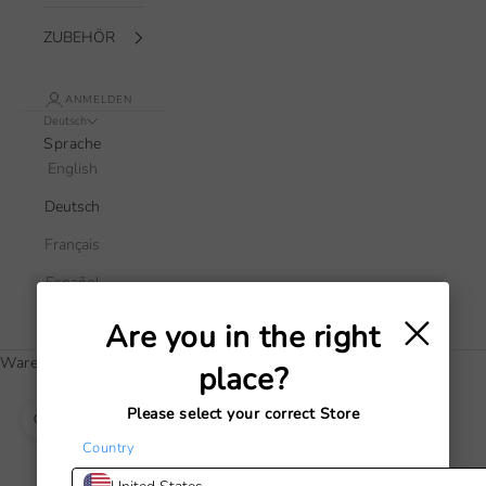
ZUBEHÖR
ANMELDEN
Deutsch
Sprache
English
Deutsch
Français
Español
×
Italiano
Are you in the right
Warenkorb
place?
Dein Warenkorb ist leer
Please select your correct Store
Bild vergrößern
Country