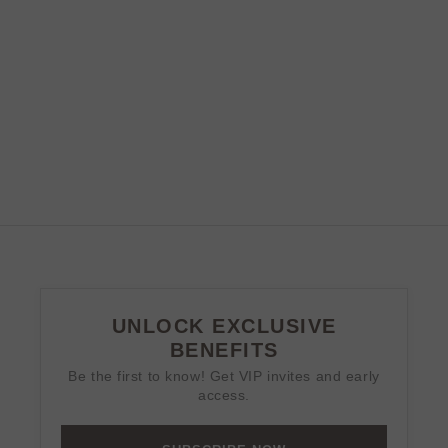
Elige opciones
Elige opciones
BANWOOD PATINETE
BANWOOD PATINETE
ECO - FADED PINK
ECO - IVORY
Precio de oferta
Precio de oferta
€99,00
€99,00
UNLOCK EXCLUSIVE
BENEFITS
Be the first to know! Get VIP invites and early
access.