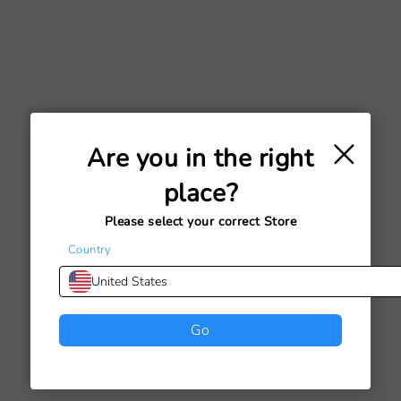
×
Are you in the right
Elige opciones
Elige opciones
BANWOOD PATINETE
BANWOOD PATINETE
place?
MAXI VINTAGE - TEAL
MAXI VINTAGE - ROSA
Precio de oferta
Precio de oferta
€149,00
€149,00
Please select your correct Store
Country
United States
Go