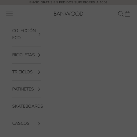
Ir al contenido
ENVÍO GRATIS EN PEDIDOS SUPERIORES A 100€
Banwood EUR
Abrir menú de navegación
Abrir bú
Abrir 
COLECCIÓN
ECO
BICICLETAS
TRICICLOS
PATINETES
SKATEBOARDS
CASCOS