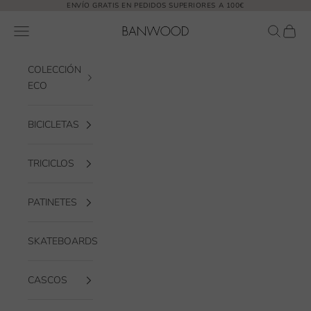
Ir al contenido
ENVÍO GRATIS EN PEDIDOS SUPERIORES A 100€
Banwood EUR
Abrir menú de navegación
Abrir bú
Abrir 
COLECCIÓN
ECO
BICICLETAS
TRICICLOS
PATINETES
SKATEBOARDS
CASCOS