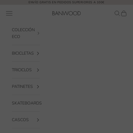
Ir al contenido
ENVÍO GRATIS EN PEDIDOS SUPERIORES A 100€
Banwood EUR
Abrir menú de navegación
Abrir bú
Abrir 
COLECCIÓN
ECO
BICICLETAS
TRICICLOS
PATINETES
SKATEBOARDS
CASCOS