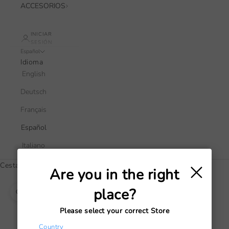
ACCESORIOS
INICIAR
SESIÓN
Español
Idioma
English
Deutsch
Français
Español
Italiano
×
Cesta
Are you in the right
La cesta está vacía
place?
Zoom
Please select your correct Store
Country